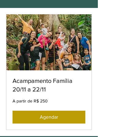
Acampamento Família
20/11 a 22/11
A
A partir de R$ 250
partir
de
250
Reais
brasileiros
Agendar