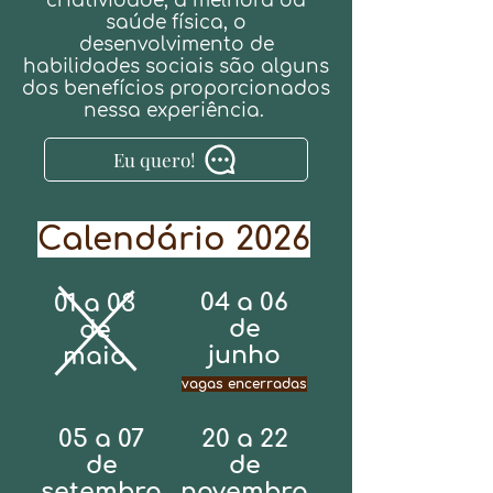
criatividade, a melhora da
saúde física, o
desenvolvimento de
habilidades sociais são alguns
dos benefícios proporcionados
nessa experiência.
Eu quero!
Calendário 2026
04 a 06
01 a 03
de
de
junho
maio
vagas encerradas
05 a 07
20 a 22
de
de
setembro
novembro