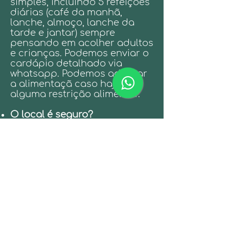
simples, incluindo 5 refeições
diárias (café da manhã,
lanche, almoço, lanche da
tarde e jantar) sempre
pensando em acolher adultos
e crianças. Podemos enviar o
cardápio detalhado via
whatsapp. Podemos adaptar
a alimentaçã caso haja
alguma restrição alimentar.
O local é seguro?
Sim. O local é a nova sede do
Acampamento Vagalume, um
espaço cuidadosamente
preparado que será
destinado exclusivamente
para atividade. Veja um vídeo
do espaço acessando o link:
https://youtube.com/shorts/S
AiPFMq0ozA?
si=OKuYV9Ro7ZGJKUsY
. O
endereço é: Rua do Paraíso,