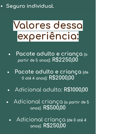
Seguro individual.
Valores dessa
experiência:
O que não inclui?
Acessórios pessoais como:
Pacote adulto e criança
(a
travesseiros, cobertores e itens
: R$2250,00
partir de 5 anos)
de higiene pessoal;
Pacote adulto e criança
(de
Transporte para chegada e
: R$2000,00
0 até 4 anos)
saída do local do
acampamento.
Adicional adulto:
R$1000,00
Adicional criança
(a partir de 5
:
R$500,00
anos)
Adicional criança
(de 0 até 4
:
R$250,00
anos)