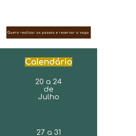
filhos(as) cheio de novidades e
novas memórias!
Quero realizar os passos e reservar a vaga
Calendário
20 a 24
de
Julho
27 a 31