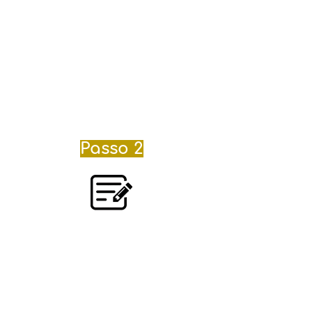
irmãos e/ou amigos e grupos.
Se for o seu caso, fale conosco
no Whatsapp para pegar o
cupom.
Se você optar por
pagar com pix, selecione
"pagamento manual" no
preenchimento.
Passo 2
Preencha a
ficha de inscrição
com dados pessoais.
Você receberá um email
confirmando o agendamento
feito em nosso site. Junto dele,
receberá a ficha de inscrição