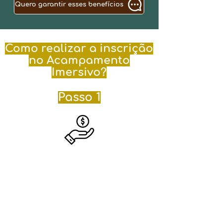
Quero garantir esses benefícios
Como realizar a inscrição
no Acampamento
Imersivo?
Passo 1
Preenche o
formulário ao final
da página.
Preencha o formulário ao final
da página e realize o
pagamento.
Possuímos
descontos para