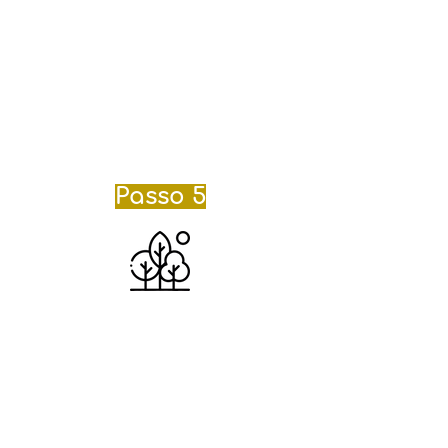
do Acampante
. Nesse manual
terão diversas informações sobre
o acampamento,
o checklist com
os itens necessários para levar,
os horários e pontos de encontro
da saída e retorno do transporte
,
entre outras informações.
Passo 5
Agora é só aproveitar!
Leve seu filho(a) até o ponto de
encontro
,
de acordo com os
horários e pontos escolhidos na
ficha de inscrição.
Prepare-se, no
retorno, você vai encontrar seus