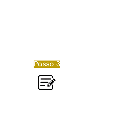
para o preenchimento dos
dados pessoais do acampante,
que envolvem retrição
alimentar, dados de saúde,
ponto de encontro que irá
embarcar, etc.
Obs: essa ficha é
preenchida para cada criança.
Passo 3
Preencha a
autorização de
viagem.
No mesmo email da ficha de
inscrição enviaremos o
documento de autorização de