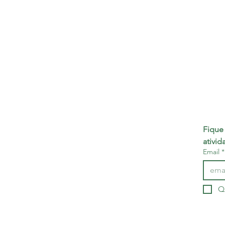
Fique 
ativid
Email
*
Q