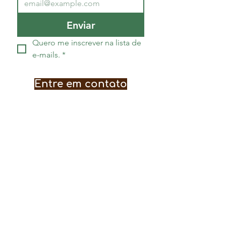
Enviar
Quero me inscrever na lista de 
e-mails.
*
Entre em contato
Nosso contato:
contato@acampamentovagalume.com.
br
Política de Troca, Devolução e Reembolso