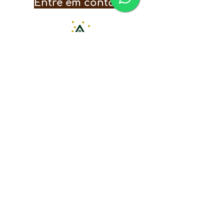
Entre em contato
Nosso contato:
contato@acampamentovagalume.com.
br
Política de Troca, Devolução e Reembolso
Política de Privacidade e Termos de uso
Copyright © 2025
www.acampamentovagalume.com.br
,
TODOS OS DIREITOS RESERVADOS. As fotos aqui divulgadas,
logotipo e marca são de propriedade do
site
www.acampamentovagalume.com.br
. É vetada sua
reprodução, total ou parcial, sem a expressa autorização do
Acampamento Vagalume. R. Conselheiro Olegário, 19 - Tijuca,
Rio de Janeiro - RJ,
20271-090
- Tijuca. CNPJ-
51.935.925
/0001-65