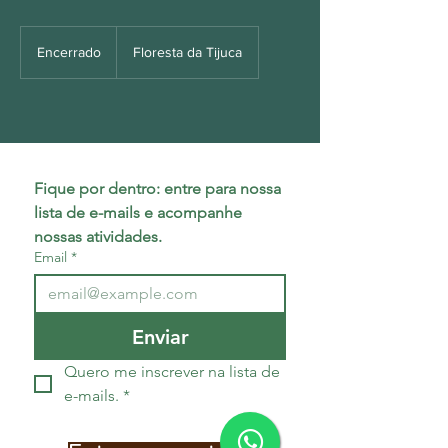
Encerrado
E
Floresta da Tijuca
n
c
e
r
r
a
d
Fique por dentro: entre para nossa 
o
lista de e-mails e acompanhe 
nossas atividades.
Email
*
Enviar
Quero me inscrever na lista de 
e-mails.
*