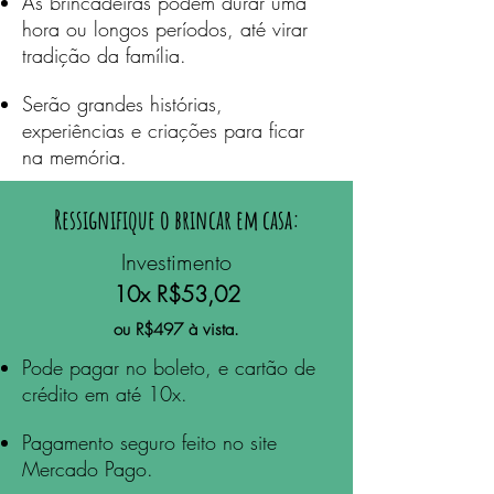
As brincadeiras podem durar uma
hora ou longos períodos, até virar
tradição da família.
Serão grandes histórias,
experiências e criações para ficar
na memória.
Ressignifique o brincar em casa:
Investimento
10x R$53,02
ou R$497 à vista.
Pode pagar no boleto, e cartão de
crédito em até 10x.
Pagamento seguro feito no site
Mercado Pago.